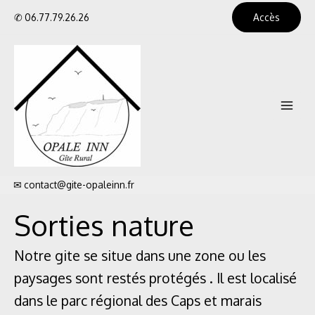
Aller
✆
06.77.79.26.26
Accès
au
contenu
Main
Menu
✉
contact@gite-opaleinn.fr
Sorties nature
Notre gite se situe dans une zone ou les
paysages sont restés protégés . Il est localisé
dans le parc régional des Caps et marais