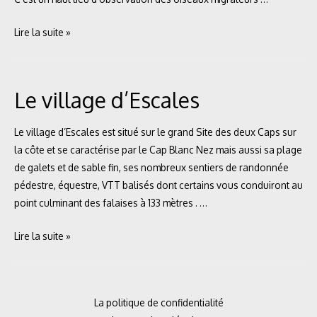
Le
Lire la suite »
Cap
Gris-
Nez
Le village d’Escales
Le village d’Escales est situé sur le grand Site des deux Caps sur
la côte et se caractérise par le Cap Blanc Nez mais aussi sa plage
de galets et de sable fin, ses nombreux sentiers de randonnée
pédestre, équestre, VTT balisés dont certains vous conduiront au
point culminant des falaises à 133 mètres . …
Le
Lire la suite »
village
d’Escales
La politique de confidentialité