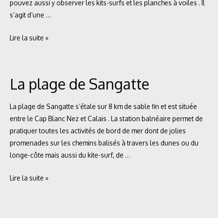
pouvez aussi y observer les kits-surfs et les planches à voiles . Il
s’agit d’une …
Le
Lire la suite »
village
de
Wissant
La plage de Sangatte
et
sa
La plage de Sangatte s’étale sur 8 km de sable fin et est située
plage
entre le Cap Blanc Nez et Calais . La station balnéaire permet de
pratiquer toutes les activités de bord de mer dont de jolies
promenades sur les chemins balisés à travers les dunes ou du
longe-côte mais aussi du kite-surf, de …
La
Lire la suite »
plage
de
Sangatte