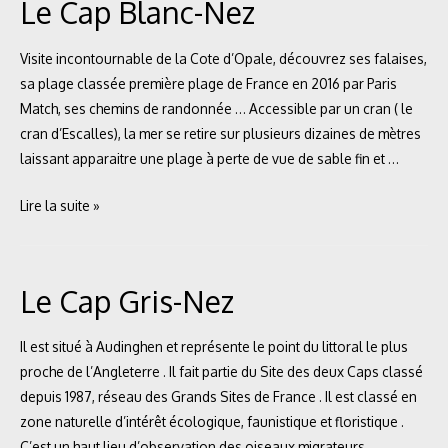
Le Cap Blanc-Nez
Visite incontournable de la Cote d’Opale, découvrez ses falaises,
sa plage classée première plage de France en 2016 par Paris
Match, ses chemins de randonnée … Accessible par un cran ( le
cran d’Escalles), la mer se retire sur plusieurs dizaines de mètres
laissant apparaitre une plage à perte de vue de sable fin et …
Le
Lire la suite »
Cap
Blanc-
Nez
Le Cap Gris-Nez
Il est situé à Audinghen et représente le point du littoral le plus
proche de l’Angleterre . Il fait partie du Site des deux Caps classé
depuis 1987, réseau des Grands Sites de France . Il est classé en
zone naturelle d’intérêt écologique, faunistique et floristique .
C’est un haut lieu d’observation des oiseaux migrateurs …