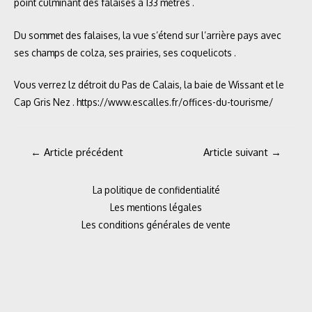
point culminant des falaises à 133 mètres .
Du sommet des falaises, la vue s’étend sur l’arrière pays avec
ses champs de colza, ses prairies, ses coquelicots .
Vous verrez lz détroit du Pas de Calais, la baie de Wissant et le
Cap Gris Nez .
https://www.escalles.fr/offices-du-tourisme/
Navigation
←
Article précédent
Article suivant
→
de
l’article
La politique de confidentialité
Les mentions légales
Les conditions générales de vente